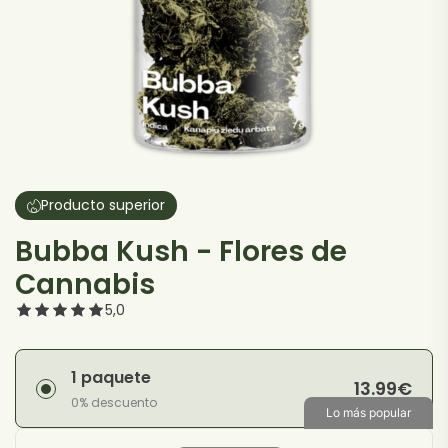
Producto superior
Bubba Kush - Flores de
Cannabis
5,0
1 paquete
13.99
€
0% descuento
Lo más popular