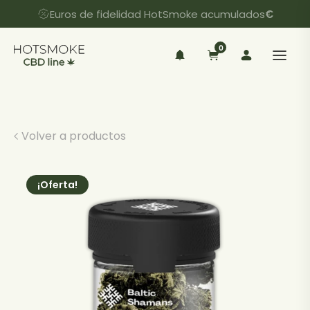
Euros de fidelidad HotSmoke acumulados
€
0
Volver a productos
¡Oferta!