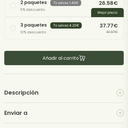
2 paquetes
26.58
€
Tú salvas
1.40
€
27.98
€
5% descuento
Mejor precio
3 paquetes
37.77
€
Tú salvas
4.20
€
41.97
€
10% descuento
Añadir al carrito
Descripción
Enviar a