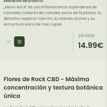
Descripción del producto:
„Moon Rock“ es una inflorescencia superdensa de
cannabis cubierta de cristales puros de la planta. Su
distintivo aspecto marrón, su intenso aroma y su
estructura única de tres capas.
El
El
25.00
€
precio
precio
14.99
€
original
actual
era:
es:
25.00€.
14.99€.
Flores de Rock CBD - Máxima
concentración y textura botánica
única