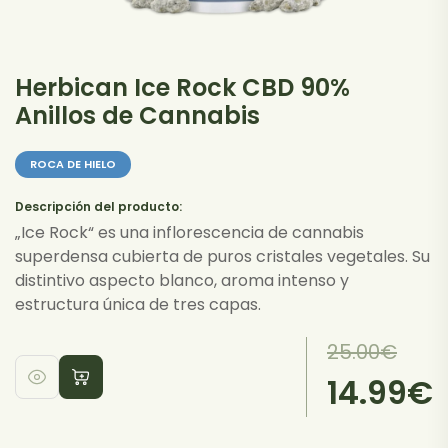
Herbican Ice Rock CBD 90%
Anillos de Cannabis
ROCA DE HIELO
Descripción del producto:
„Ice Rock“ es una inflorescencia de cannabis
superdensa cubierta de puros cristales vegetales. Su
distintivo aspecto blanco, aroma intenso y
estructura única de tres capas.
El
El
25.00
€
precio
precio
14.99
€
original
actual
era:
es: