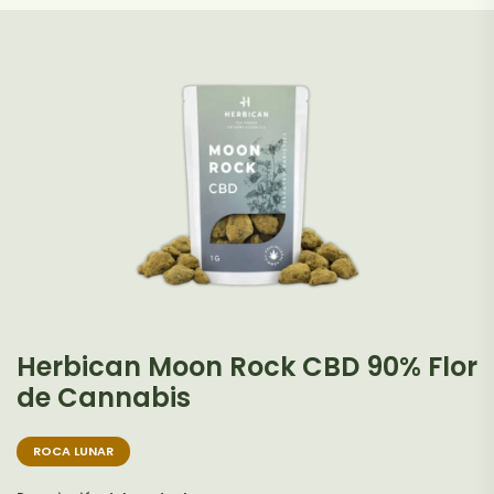
25.00€.
14.99€.
Herbican Moon Rock CBD 90% Flor
de Cannabis
ROCA LUNAR