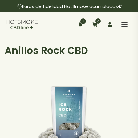
Euros de fidelidad HotSmoke acumulados
€
1
0
Anillos Rock CBD