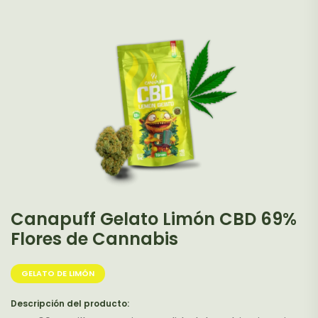
variantes.
Las
opciones
se
pueden
elegir
en
la
página
de
producto
Canapuff Gelato Limón CBD 69%
Flores de Cannabis
GELATO DE LIMÓN
Descripción del producto: