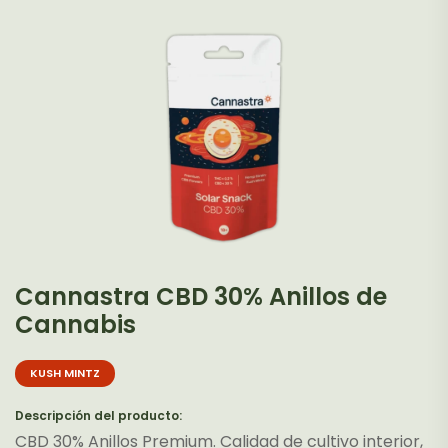
variantes.
Las
opciones
se
pueden
elegir
en
la
página
de
producto
Cannastra CBD 30% Anillos de
Cannabis
KUSH MINTZ
Descripción del producto:
CBD 30% Anillos Premium. Calidad de cultivo interior,