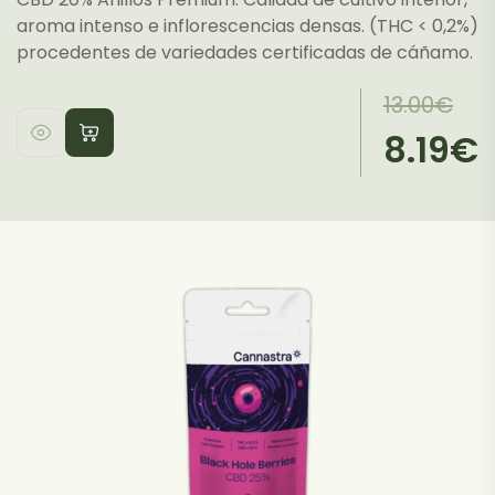
aroma intenso e inflorescencias densas. (THC < 0,2%)
procedentes de variedades certificadas de cáñamo.
El
El
13.00
€
precio
precio
8.19
€
Este
original
actual
producto
era:
es:
tiene
13.00€.
8.19€.
múltiples
variantes.
Las
opciones
se
pueden
elegir
en
la
página