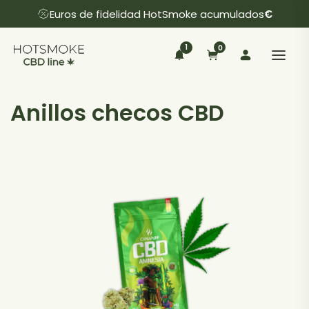
Euros de fidelidad HotSmoke acumulados
€
1
0
Anillos checos CBD