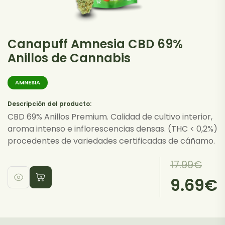
Canapuff Amnesia CBD 69%
Anillos de Cannabis
AMNESIA
Descripción del producto:
CBD 69% Anillos Premium. Calidad de cultivo interior,
aroma intenso e inflorescencias densas. (THC < 0,2%)
procedentes de variedades certificadas de cáñamo.
El
El
17.99
€
precio
precio
9.69
€
Este
original
actual
producto
era:
es:
tiene
17.99€.
9.69€.
múltiples