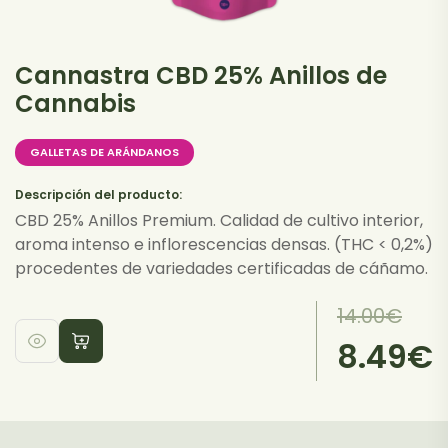
de
producto
Cannastra CBD 25% Anillos de
Cannabis
GALLETAS DE ARÁNDANOS
Descripción del producto:
CBD 25% Anillos Premium. Calidad de cultivo interior,
aroma intenso e inflorescencias densas. (THC < 0,2%)
procedentes de variedades certificadas de cáñamo.
El
El
14.00
€
precio
precio
8.49
€
Este
original
actual
producto
era:
es:
tiene
14.00€.
8.49€.
múltiples