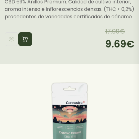
CBD 69% Anillos Premium. Calidad de cultivo interior,
aroma intenso e inflorescencias densas. (THC < 0,2%)
procedentes de variedades certificadas de cáñamo.
El
El
17.99
€
precio
precio
9.69
€
Este
original
actual
producto
era:
es:
tiene
17.99€.
9.69€.
múltiples
variantes.
Las
opciones
se
pueden
elegir
en
la
página