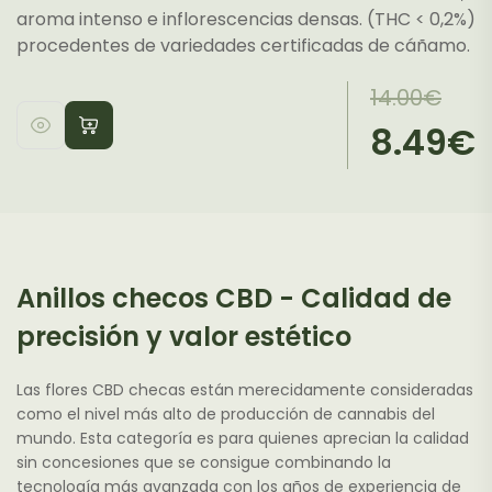
aroma intenso e inflorescencias densas. (THC < 0,2%)
procedentes de variedades certificadas de cáñamo.
El
El
14.00
€
precio
precio
8.49
€
Este
original
actual
producto
era:
es:
tiene
14.00€.
8.49€.
múltiples
variantes.
Las
Anillos checos CBD - Calidad de
opciones
se
precisión y valor estético
pueden
elegir
Las flores CBD checas están merecidamente consideradas
en
como el nivel más alto de producción de cannabis del
la
mundo. Esta categoría es para quienes aprecian la calidad
sin concesiones que se consigue combinando la
página
tecnología más avanzada con los años de experiencia de