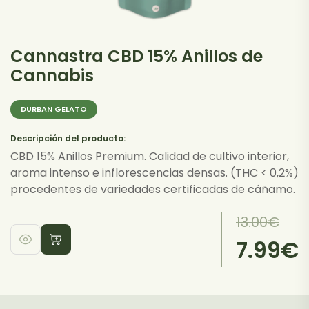
de
producto
Cannastra CBD 15% Anillos de
Cannabis
DURBAN GELATO
Descripción del producto:
CBD 15% Anillos Premium. Calidad de cultivo interior,
aroma intenso e inflorescencias densas. (THC < 0,2%)
procedentes de variedades certificadas de cáñamo.
El
El
13.00
€
precio
precio
7.99
€
Este
original
actual
producto
era:
es:
tiene
13.00€.
7.99€.
múltiples