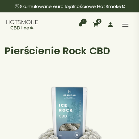
Skumulowane euro lojalnościowe HotSmoke
€
1
0
Pierścienie Rock CBD