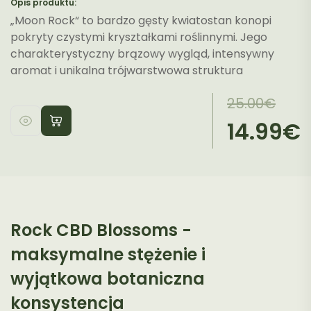
Opis produktu:
„Moon Rock“ to bardzo gęsty kwiatostan konopi
pokryty czystymi kryształkami roślinnymi. Jego
charakterystyczny brązowy wygląd, intensywny
aromat i unikalna trójwarstwowa struktura
Pierwotna
Aktualna
25.00
€
cena
cena
14.99
€
wynosiła:
wynosi:
25.00€.
14.99€.
Rock CBD Blossoms -
maksymalne stężenie i
wyjątkowa botaniczna
konsystencja