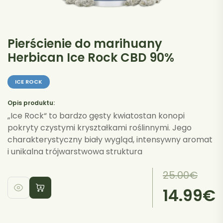
Pierścienie do marihuany
Herbican Ice Rock CBD 90%
ICE ROCK
Opis produktu:
„Ice Rock“ to bardzo gęsty kwiatostan konopi
pokryty czystymi kryształkami roślinnymi. Jego
charakterystyczny biały wygląd, intensywny aromat
i unikalna trójwarstwowa struktura
Pierwotna
Aktualna
25.00
€
cena
cena
14.99
€
wynosiła:
wynosi:
25.00€.
14.99€.