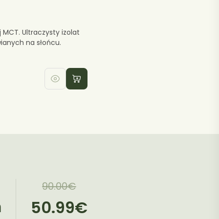
 MCT. Ultraczysty izolat
ianych na słońcu.
Pierwotna
Aktualna
90.00
€
cena
cena
m
50.99
€
wynosiła:
wynosi: