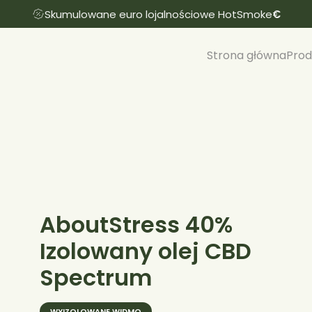
Skumulowane euro lojalnościowe HotSmoke
€
Strona główna
Prod
Hiszpańskie pierścienie CBD
Czeskie pierścienie CBD
Litewskie pierścienie CBD
Pierścienie Rock CBD
Pierścienie H4CBD
AboutStress 40%
Izolowany olej CBD
Spectrum
WYIZOLOWANE WIDMO