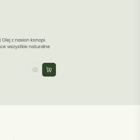
90.00€.
50.99€.
 Olej z nasion konopi.
ce wszystkie naturalne