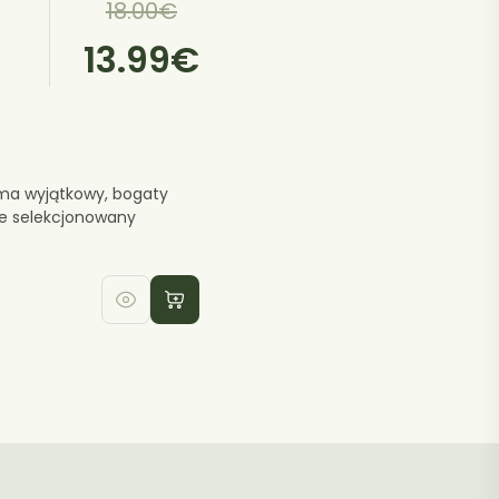
Pierwotna
Aktualna
18.00
€
cena
cena
13.99
€
wynosiła:
wynosi:
18.00€.
13.99€.
“ ma wyjątkowy, bogaty
ie selekcjonowany