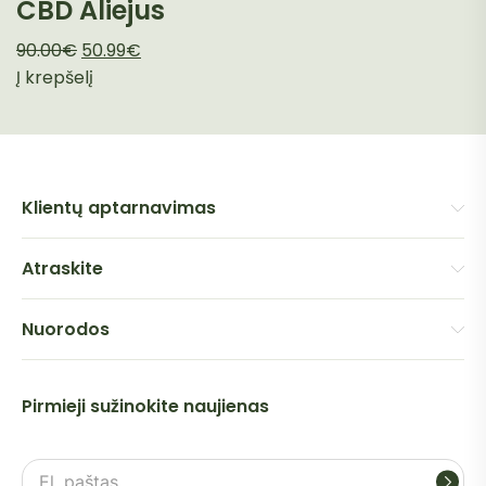
CBD Aliejus
Pradinė
Dabartinė
90.00
€
50.99
€
kaina
kaina
Į krepšelį
buvo:
yra:
90.00€.
50.99€.
Klientų aptarnavimas
Atraskite
Nuorodos
Pirmieji sužinokite naujienas
El.