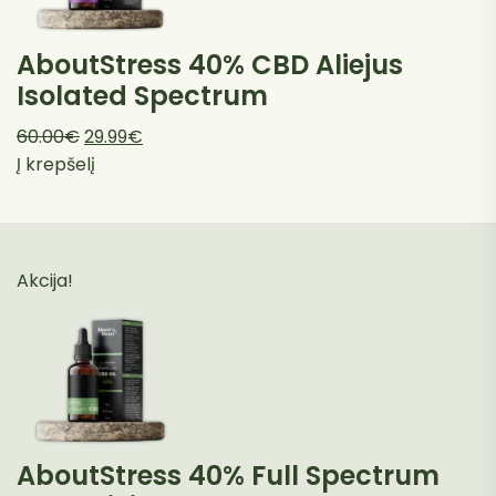
AboutStress 40% CBD Aliejus
Isolated Spectrum
Pradinė
Dabartinė
60.00
€
29.99
€
kaina
kaina
Į krepšelį
buvo:
yra:
60.00€.
29.99€.
Akcija!
AboutStress 40% Full Spectrum