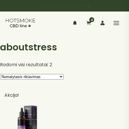
Pristatymo laikas
1 d.d.
0
aboutstress
Rodomi visi rezultatai: 2
Akcija!